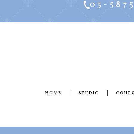
03-587
HOME
STUDIO
COUR