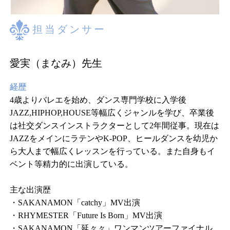
担当ダンサー
愛実（まなみ）先生
経歴
4歳よりバレエを始め、ダンス専門学校に入学後
JAZZ,HIPHOP,HOUSE等幅広くジャンルを学び、卒業後
は社交ダンスインストラクターとして2年間従事。現在は
JAZZをメインにラテンやK-POP、ヒールダンスを幼児か
ら大人まで幅広くレッスンを行っている。また自身もイ
ベント等精力的に出演している。
主な出演歴
・SAKANAMON「catchy」MV出演
・RHYMESTER「Future Is Born」MV出演
・SAKANAMON「延々々」ワンマンツアーファイナル