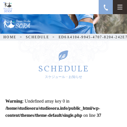
ED6A4104-9945-4707-
8204-242E7757B1AA
HOME
SCHEDULE
ED6A4104-9945-4707-8204-242
SCHEDULE
スケジュール・お知らせ
Warning
: Undefined array key 0 in
/home/studiosora/studiosora.info/public_html/wp-
content/themes/theme-default/single.php
on line
37