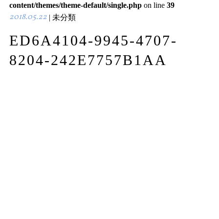
content/themes/theme-default/single.php
on line
39
2018.05.22
| 未分類
ED6A4104-9945-4707-
8204-242E7757B1AA