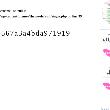
icename" on null in
l/wp-content/themes/theme-default/single.php
on line
39
7567a3a4bda971919
Arc