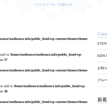
スケジュール・お知らせ
Cat
iosora/studiosora.info/public_html/wp-content/themes/theme-
EVEN
 null in
/home/studiosora/studiosora.info/public_html/wp-
KID
ine
37
お知
iosora/studiosora.info/public_html/wp-content/themes/theme-
グル
on null in
/home/studiosora/studiosora.info/public_html/wp-
ine
38
新着
iosora/studiosora.info/public_html/wp-content/themes/theme-