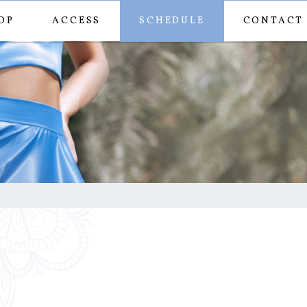
OP
ACCESS
SCHEDULE
CONTACT
a971919