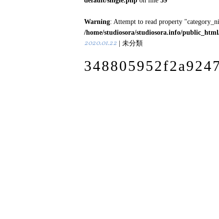
default/single.php
on line
39
Warning
: Attempt to read property "category_n
/home/studiosora/studiosora.info/public_htm
2020.01.22
| 未分類
348805952f2a924