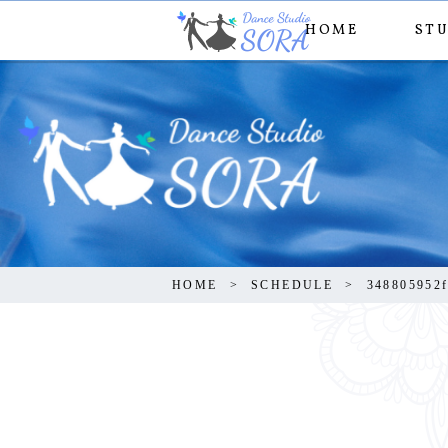
HOME
ST
348805
HOME
SCHEDULE
348805952