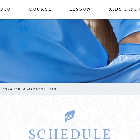
UDIO
COURSE
LESSON
KIDS HIPH
952f2a9247567a3a4bd
f2a9247567a3a4bda971919
SCHEDULE