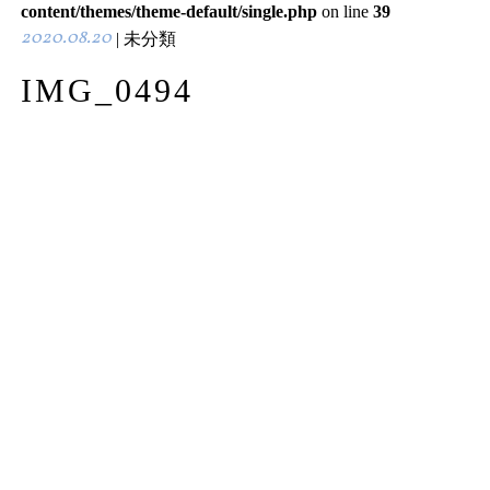
content/themes/theme-default/single.php
on line
39
2020.08.20
| 未分類
IMG_0494