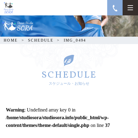
IMG_0494
HOME
SCHEDULE
IMG_0494
SCHEDULE
スケジュール・お知らせ
Warning
: Undefined array key 0 in
/home/studiosora/studiosora.info/public_html/wp-
content/themes/theme-default/single.php
on line
37