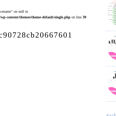
icename" on null in
l/wp-content/themes/theme-default/single.php
on line
39
3c90728cb20667601
Arc