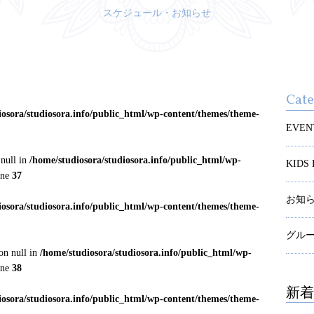
スケジュール・お知らせ
Cat
iosora/studiosora.info/public_html/wp-content/themes/theme-
EVEN
 null in
/home/studiosora/studiosora.info/public_html/wp-
KID
ine
37
お知
iosora/studiosora.info/public_html/wp-content/themes/theme-
グル
on null in
/home/studiosora/studiosora.info/public_html/wp-
ine
38
新着
iosora/studiosora.info/public_html/wp-content/themes/theme-