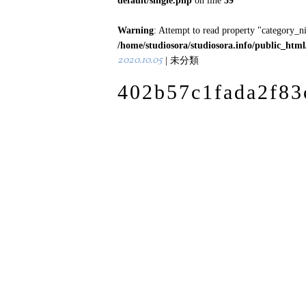
default/single.php
on line
39
Warning
: Attempt to read property "category_n
/home/studiosora/studiosora.info/public_htm
2020.10.05
| 未分類
402b57c1fada2f8