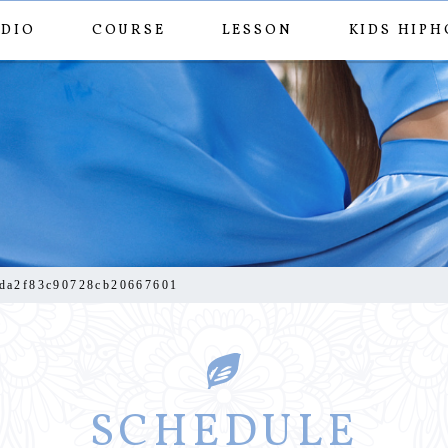
UDIO
COURSE
LESSON
KIDS HIPH
c1fada2f83c90728cb2
da2f83c90728cb20667601
SCHEDULE