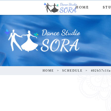
HOME
ST
402b57
HOME
SCHEDULE
402b57c1fa