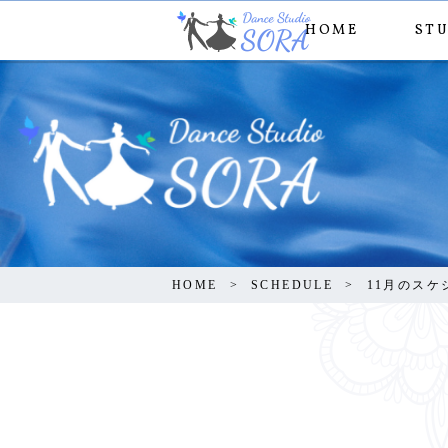
HOME
ST
HOME
SCHEDULE
11月のスケ