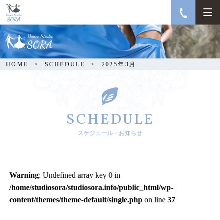
2025年3月
HOME
SCHEDULE
2025年3月
SCHEDULE
スケジュール・お知らせ
Warning
: Undefined array key 0 in
/home/studiosora/studiosora.info/public_html/wp-
content/themes/theme-default/single.php
on line
37