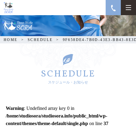
9F658DE4-7B0D-43E3-
BB43-8E3D330A0F58
HOME
SCHEDULE
9F658DE4-7B0D-43E3-BB43-8E3
SCHEDULE
スケジュール・お知らせ
Warning
: Undefined array key 0 in
/home/studiosora/studiosora.info/public_html/wp-
content/themes/theme-default/single.php
on line
37