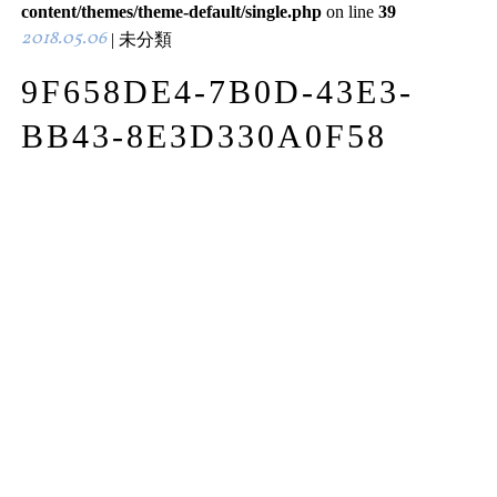
content/themes/theme-default/single.php
on line
39
2018.05.06
| 未分類
9F658DE4-7B0D-43E3-
BB43-8E3D330A0F58